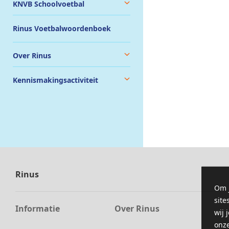
KNVB Schoolvoetbal
Rinus Voetbalwoordenboek
Over Rinus
Kennismakingsactiviteit
Rinus
Om j
site
Informatie
Over Rinus
wij 
onz