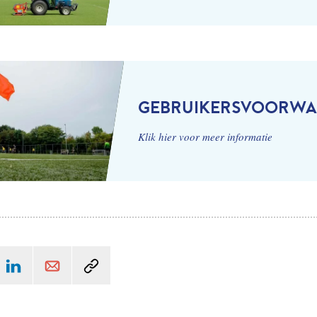
GEBRUIKERSVOORW
Klik hier voor meer informatie