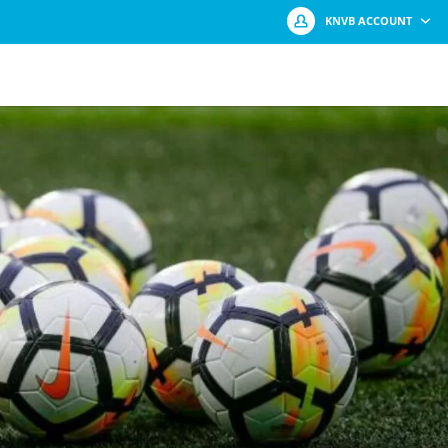
KNVB ACCOUNT
Log in met je KNVB Account of maak
een nieuw KNVB Account aan.
Inloggen
Registreren