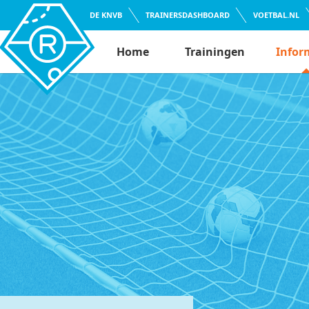
DE KNVB
TRAINERSDASHBOARD
VOETBAL.NL
Home
Trainingen
Infor