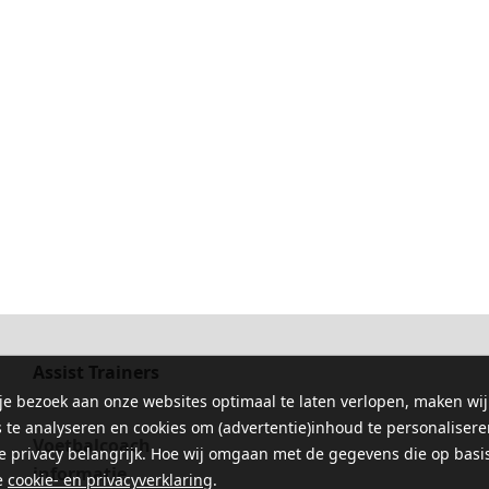
Assist Trainers
e bezoek aan onze websites optimaal te laten verlopen, maken wij
s te analyseren en cookies om (advertentie)inhoud te personalisere
Voetbalcoach
je privacy belangrijk. Hoe wij omgaan met de gegevens die op basis
informatie
e
cookie- en privacyverklaring
.