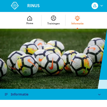
RINUS
Home
Trainingen
Informatie
Log in met je KNVB Account of maak
een nieuw KNVB Account aan.
Inloggen
Registreren
Informatie