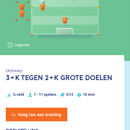
Legenda
oefening
3+K TEGEN 2+K GROTE DOELEN
¼ veld
7 - 11 spelers
O13
15 min
Voeg toe aan training