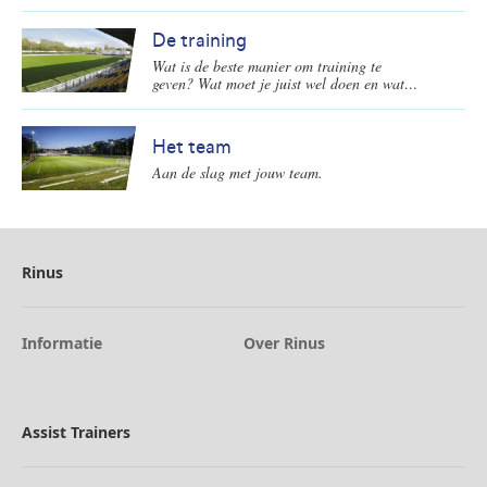
verloopt! Een mooi moment voor de spelers
wedstrijden?
om te laten zien wat ze allemaal wel niet
kunnen. En natuurlijk ook wat ze weer
De training
hebben geleerd in de training(en). Op welke
Wat is de beste manier om training te
wijze kun je dit als voetbalcoach het beste
geven? Wat moet je juist wel doen en wat
begeleiden voor, tijdens en na de
juist niet? Een overzicht.
wedstrijden?
Het team
Aan de slag met jouw team.
Rinus
Informatie
Over Rinus
Assist Trainers