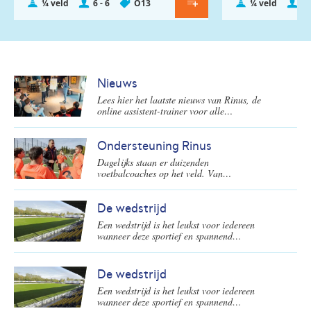
¼ veld
6 - 6
O13
¼ veld
8 
Nieuws
Lees hier het laatste nieuws van Rinus, de
online assistent-trainer voor alle
voetbalcoaches in Nederland.
Ondersteuning Rinus
Dagelijks staan er duizenden
voetbalcoaches op het veld. Van
goedwillende ouders tot de gediplomeerde
oefenmeesters. Zij maken voetbal op de
amateurvelden mogelijk en staan aan de
De wedstrijd
basis van de ontwikkeling van nieuwe
Een wedstrijd is het leukst voor iedereen
voetbalsterren. De KNVB biedt speciaal
wanneer deze sportief en spannend
voor deze voetbalcoaches een online
verloopt! Een mooi moment voor de spelers
platform: Rinus.
om te laten zien wat ze allemaal wel niet
kunnen. En natuurlijk ook wat ze weer
De wedstrijd
hebben geleerd in de training(en). Op welke
Een wedstrijd is het leukst voor iedereen
wijze kun je dit als voetbalcoach het beste
wanneer deze sportief en spannend
begeleiden voor, tijdens en na de