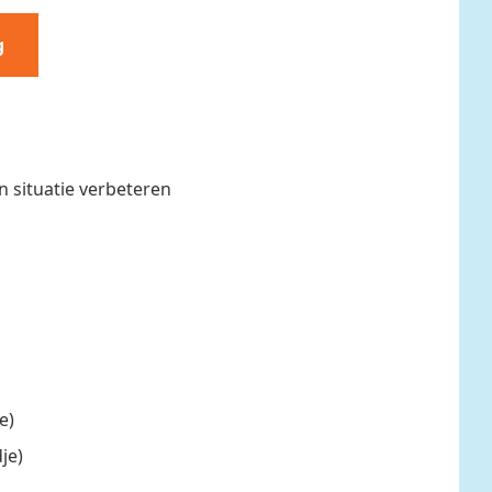
g
 situatie verbeteren
e)
je)