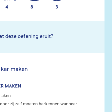
4
8
3
et deze oefening eruit?
ijker maken
ER MAKEN
 maken
rdoor zij zelf moeten herkennen wanneer