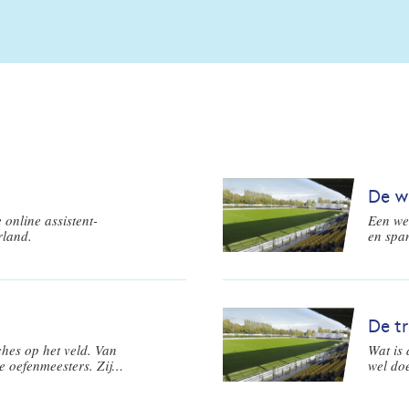
De w
 online assistent-
Een wed
rland.
en spa
laten z
wat ze 
kun je 
na de 
De tr
hes op het veld. Van
Wat is 
 oefenmeesters. Zij
wel doe
lijk en staan aan de
etbalsterren. De KNVB