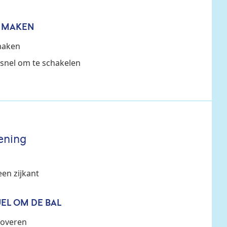
R MAKEN
maken
 snel om te schakelen
ening
en zijkant
EL OM DE BAL
roveren