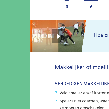
6
6
Hoe zi
Makkelijker of moeil
VERDEDIGEN MAKKELIJK
Veld smaller en/of korter
Spelers niet coachen, waa
ze moeten omschakelen