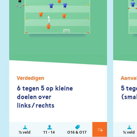
Verdedigen
Aanva
6 tegen 5 op kleine
5 teg
doelen over
(smal
links/rechts
½ veld
11 - 14
O16 & O17
¼ veld