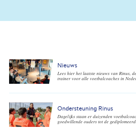
Nieuws
Lees hier het laatste nieuws van Rinus, de
trainer voor alle voetbalcoaches in Nede
Ondersteuning Rinus
Dagelijks staan er duizenden voetbalcoac
goedwillende ouders tot de gediplomeerde
maken voetbal op de amateurvelden moge
basis van de ontwikkeling van nieuwe vo