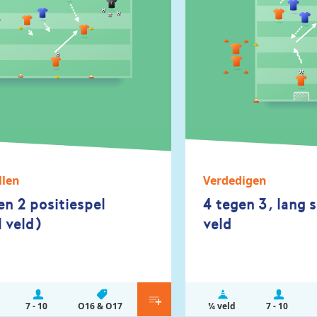
llen
Verdedigen
en 2 positiespel
4 tegen 3, lang 
 veld)
veld
7 - 10
O16 & O17
¼ veld
7 - 10