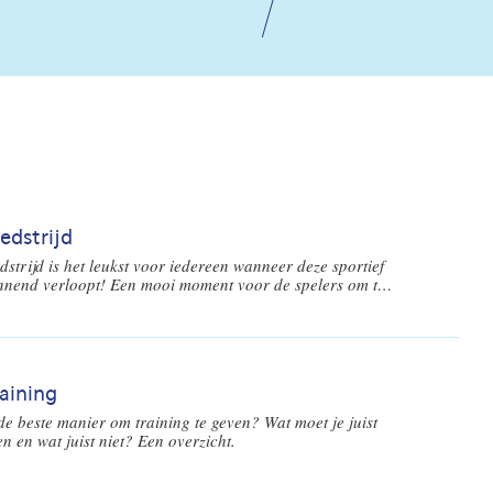
edstrijd
strijd is het leukst voor iedereen wanneer deze sportief
nnend verloopt! Een mooi moment voor de spelers om te
ien wat ze allemaal wel niet kunnen. En natuurlijk ook
weer hebben geleerd in de training(en). Op welke wijze
dit als voetbalcoach het beste begeleiden voor, tijdens en
wedstrijden?
aining
de beste manier om training te geven? Wat moet je juist
n en wat juist niet? Een overzicht.