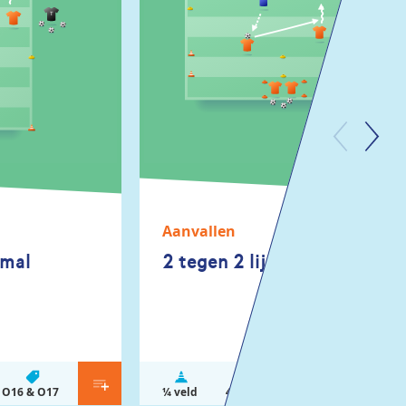
Aanvallen
smal
2 tegen 2 lijnvoetbal
O16 & O19 &
O16 & O17
¼ veld
4 - 8
Senioren