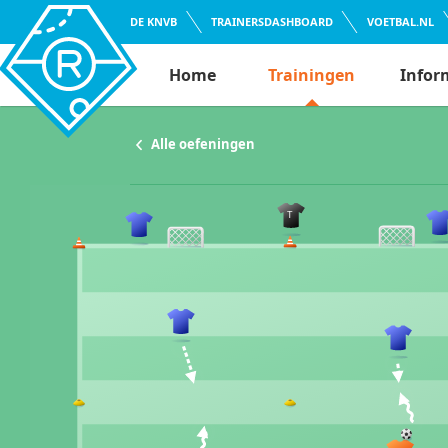
DE KNVB
TRAINERSDASHBOARD
VOETBAL.NL
Home
Trainingen
Infor
Alle oefeningen