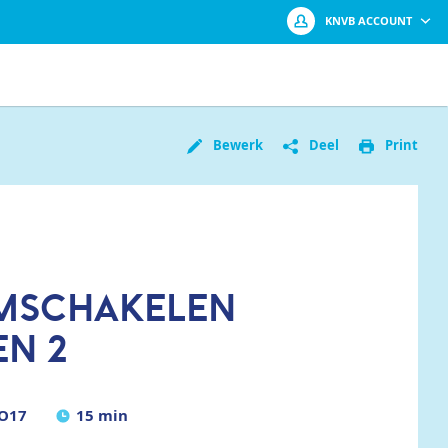
KNVB ACCOUNT
Log in met je KNVB Account of maak
Bewerk
Deel
Print
een nieuw KNVB Account aan.
Inloggen
OMSCHAKELEN
Registreren
EN 2
 O17
15 min