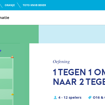
ORANJE
TOTO KNVB BEKER
matie
oefening
1 TEGEN 1 
NAAR 2 TEG
4 - 12 spelers
O16 &