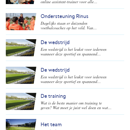
online assistent-trainer voor alle
voetbalcoaches in Nederland.
Ondersteuning Rinus
Dagelijks staan er duizenden
voetbalcoaches op het veld. Van
goedwillende ouders tot de gediplomeerde
oefenmeesters. Zij maken voetbal op de
amateurvelden mogelijk en staan aan de
De wedstrijd
basis van de ontwikkeling van nieuwe
Een wedstrijd is het leukst voor iedereen
voetbalsterren. De KNVB biedt speciaal
wanneer deze sportief en spannend
voor deze voetbalcoaches een online
verloopt! Een mooi moment voor de spelers
platform: Rinus.
om te laten zien wat ze allemaal wel niet
kunnen. En natuurlijk ook wat ze weer
De wedstrijd
hebben geleerd in de training(en). Op welke
Een wedstrijd is het leukst voor iedereen
wijze kun je dit als voetbalcoach het beste
wanneer deze sportief en spannend
begeleiden voor, tijdens en na de
verloopt! Een mooi moment voor de spelers
wedstrijden?
om te laten zien wat ze allemaal wel niet
kunnen. En natuurlijk ook wat ze weer
De training
hebben geleerd in de training(en). Op welke
Wat is de beste manier om training te
wijze kun je dit als voetbalcoach het beste
geven? Wat moet je juist wel doen en wat
begeleiden voor, tijdens en na de
juist niet? Een overzicht.
wedstrijden?
Het team