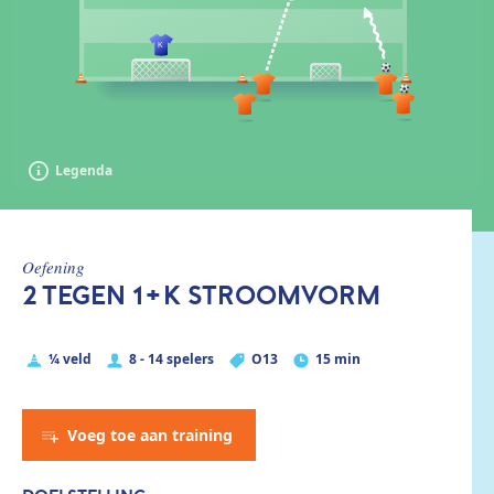
Legenda
oefening
2 TEGEN 1+K STROOMVORM
¼ veld
8 - 14 spelers
O13
15 min
Voeg toe aan training