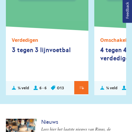
Feedback
Verdedigen
Omschakele
3 tegen 3 lijnvoetbal
4 tegen 4 
verdediger
¼ veld
6 - 6
O13
¼ veld
8 
Nieuws
Lees hier het laatste nieuws van Rinus, de