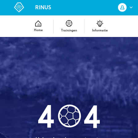
RINUS
Home
Trainingen
Informatie
Log in met je KNVB Account of maak
een nieuw KNVB Account aan.
Inloggen
Registreren