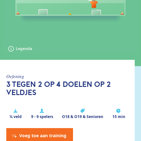
Legenda
oefening
3 TEGEN 2 OP 4 DOELEN OP 2
VELDJES
¼ veld
9 - 9 spelers
O18 & O19 & Senioren
15 min
Voeg toe aan training