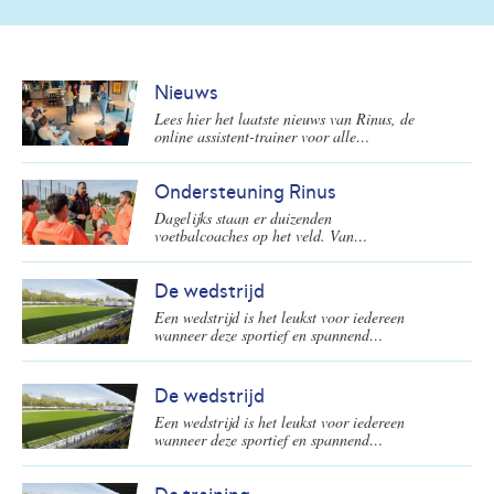
Nieuws
Lees hier het laatste nieuws van Rinus, de
online assistent-trainer voor alle
voetbalcoaches in Nederland.
Ondersteuning Rinus
Dagelijks staan er duizenden
voetbalcoaches op het veld. Van
goedwillende ouders tot de gediplomeerde
oefenmeesters. Zij maken voetbal op de
amateurvelden mogelijk en staan aan de
De wedstrijd
basis van de ontwikkeling van nieuwe
Een wedstrijd is het leukst voor iedereen
voetbalsterren. De KNVB biedt speciaal
wanneer deze sportief en spannend
voor deze voetbalcoaches een online
verloopt! Een mooi moment voor de spelers
platform: Rinus.
om te laten zien wat ze allemaal wel niet
kunnen. En natuurlijk ook wat ze weer
De wedstrijd
hebben geleerd in de training(en). Op welke
Een wedstrijd is het leukst voor iedereen
wijze kun je dit als voetbalcoach het beste
wanneer deze sportief en spannend
begeleiden voor, tijdens en na de
verloopt! Een mooi moment voor de spelers
wedstrijden?
om te laten zien wat ze allemaal wel niet
kunnen. En natuurlijk ook wat ze weer