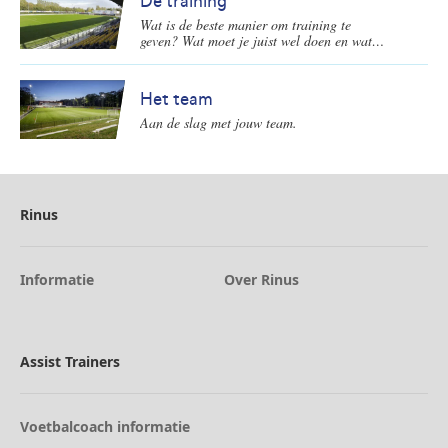
De training
hebben geleerd in de training(en). Op welke
Wat is de beste manier om training te
wijze kun je dit als voetbalcoach het beste
geven? Wat moet je juist wel doen en wat
begeleiden voor, tijdens en na de
juist niet? Een overzicht.
wedstrijden?
Het team
Aan de slag met jouw team.
Rinus
Informatie
Over Rinus
Assist Trainers
Voetbalcoach informatie