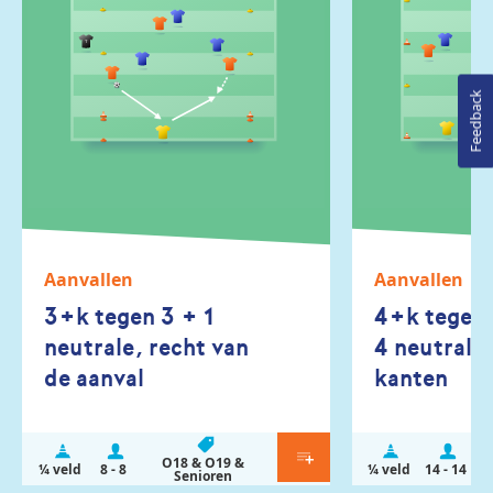
Feedback
Aanvallen
Aanvallen
3+k tegen 3 + 1
4+k tegen
neutrale, recht van
4 neutrale
de aanval
kanten
O18 & O19 &
¼ veld
8 - 8
¼ veld
14 - 14
Senioren