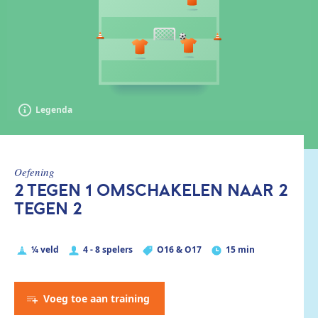
Legenda
oefening
2 TEGEN 1 OMSCHAKELEN NAAR 2
TEGEN 2
¼ veld
4 - 8 spelers
O16 & O17
15 min
Voeg toe aan training