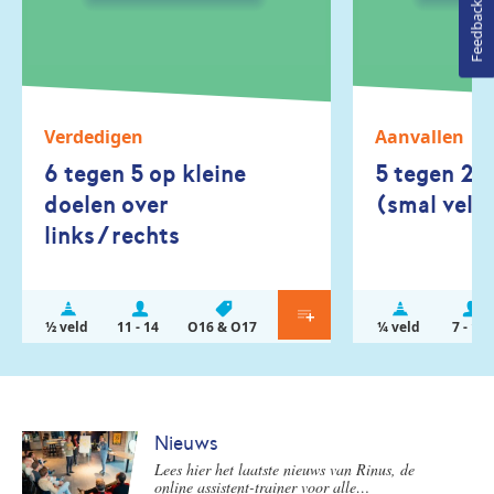
Feedback
Verdedigen
Aanvallen
6 tegen 5 op kleine
5 tegen 2 p
doelen over
(smal veld
links/rechts
½ veld
11 - 14
O16 & O17
¼ veld
7 - 10
Nieuws
Lees hier het laatste nieuws van Rinus, de
online assistent-trainer voor alle