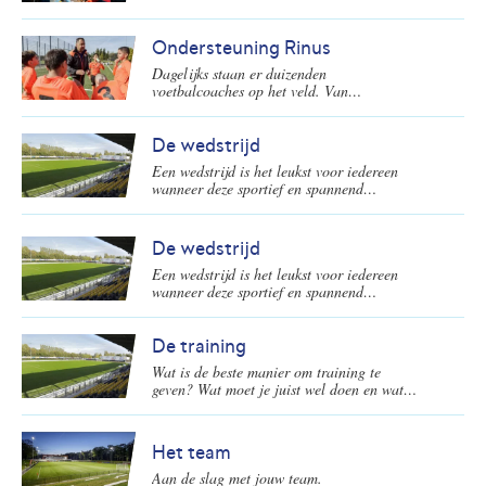
voetbalcoaches in Nederland.
Ondersteuning Rinus
Dagelijks staan er duizenden
voetbalcoaches op het veld. Van
goedwillende ouders tot de gediplomeerde
oefenmeesters. Zij maken voetbal op de
amateurvelden mogelijk en staan aan de
De wedstrijd
basis van de ontwikkeling van nieuwe
Een wedstrijd is het leukst voor iedereen
voetbalsterren. De KNVB biedt speciaal
wanneer deze sportief en spannend
voor deze voetbalcoaches een online
verloopt! Een mooi moment voor de spelers
platform: Rinus.
om te laten zien wat ze allemaal wel niet
kunnen. En natuurlijk ook wat ze weer
De wedstrijd
hebben geleerd in de training(en). Op welke
Een wedstrijd is het leukst voor iedereen
wijze kun je dit als voetbalcoach het beste
wanneer deze sportief en spannend
begeleiden voor, tijdens en na de
verloopt! Een mooi moment voor de spelers
wedstrijden?
om te laten zien wat ze allemaal wel niet
kunnen. En natuurlijk ook wat ze weer
De training
hebben geleerd in de training(en). Op welke
Wat is de beste manier om training te
wijze kun je dit als voetbalcoach het beste
geven? Wat moet je juist wel doen en wat
begeleiden voor, tijdens en na de
juist niet? Een overzicht.
wedstrijden?
Het team
Aan de slag met jouw team.