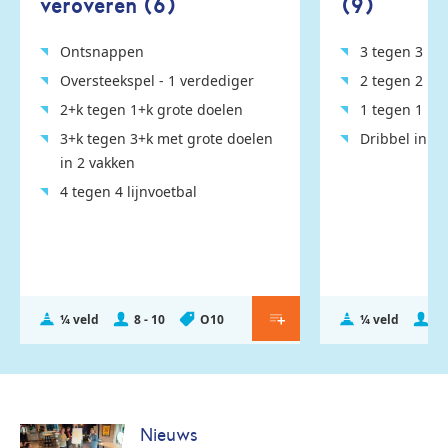
veroveren (6)
(9)
Ontsnappen
3 tegen 3 me
Oversteekspel - 1 verdediger
2 tegen 2 me
2+k tegen 1+k grote doelen
1 tegen 1 me
3+k tegen 3+k met grote doelen
Dribbel in sl
in 2 vakken
4 tegen 4 lijnvoetbal
¼ veld
8 - 10
O10
¼ veld
6 
Nieuws