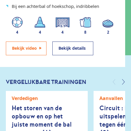
Bij een achterbal of hoekschop, indribbelen
4
4
4
8
2
Bekijk video
Bekijk details
VERGELIJKBARE TRAININGEN
Verdedigen
Aanvallen
Het storen van de
Circuit : H
opbouw en op het
uitspelen 
juiste moment de bal
tegen één s