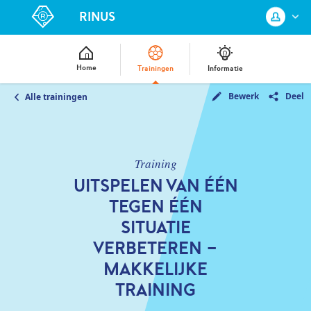
RINUS
Home
Trainingen
Informatie
Bewerk
Deel
Alle trainingen
Log in met je KNVB Account of maak
een nieuw KNVB Account aan.
Inloggen
Training
UITSPELEN VAN ÉÉN
TEGEN ÉÉN
Registreren
SITUATIE
VERBETEREN -
MAKKELIJKE
TRAINING