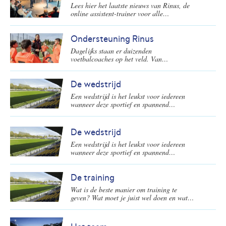
Lees hier het laatste nieuws van Rinus, de
online assistent-trainer voor alle
voetbalcoaches in Nederland.
Ondersteuning Rinus
Dagelijks staan er duizenden
voetbalcoaches op het veld. Van
goedwillende ouders tot de gediplomeerde
oefenmeesters. Zij maken voetbal op de
amateurvelden mogelijk en staan aan de
De wedstrijd
basis van de ontwikkeling van nieuwe
Een wedstrijd is het leukst voor iedereen
voetbalsterren. De KNVB biedt speciaal
wanneer deze sportief en spannend
voor deze voetbalcoaches een online
verloopt! Een mooi moment voor de spelers
platform: Rinus.
om te laten zien wat ze allemaal wel niet
kunnen. En natuurlijk ook wat ze weer
De wedstrijd
hebben geleerd in de training(en). Op welke
Een wedstrijd is het leukst voor iedereen
wijze kun je dit als voetbalcoach het beste
wanneer deze sportief en spannend
begeleiden voor, tijdens en na de
verloopt! Een mooi moment voor de spelers
wedstrijden?
om te laten zien wat ze allemaal wel niet
kunnen. En natuurlijk ook wat ze weer
De training
hebben geleerd in de training(en). Op welke
Wat is de beste manier om training te
wijze kun je dit als voetbalcoach het beste
geven? Wat moet je juist wel doen en wat
begeleiden voor, tijdens en na de
juist niet? Een overzicht.
wedstrijden?