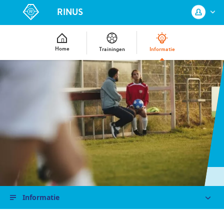
RINUS
Home
Trainingen
Informatie
Log in met je KNVB Account of maak
een nieuw KNVB Account aan.
Inloggen
Registreren
Informatie