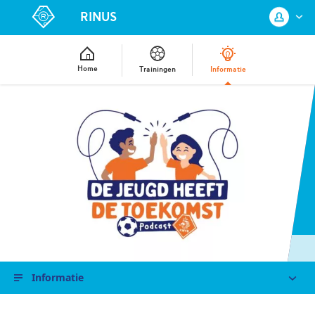
RINUS
Home
Trainingen
Informatie
Log in met je KNVB Account of maak
een nieuw KNVB Account aan.
Inloggen
Registreren
Informatie