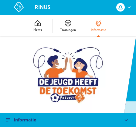
RINUS
Home
Trainingen
Informatie
Log in met je KNVB Account of maak
een nieuw KNVB Account aan.
Inloggen
Registreren
Informatie