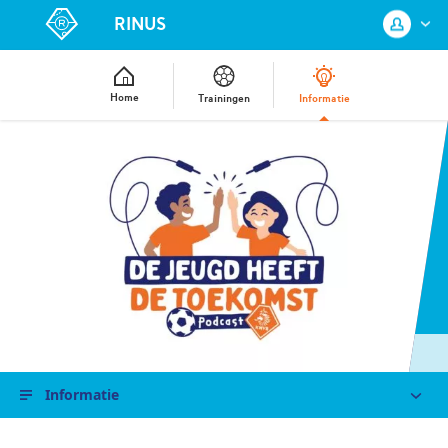
RINUS
Home
Trainingen
Informatie
Log in met je KNVB Account of maak
een nieuw KNVB Account aan.
Inloggen
Registreren
Informatie