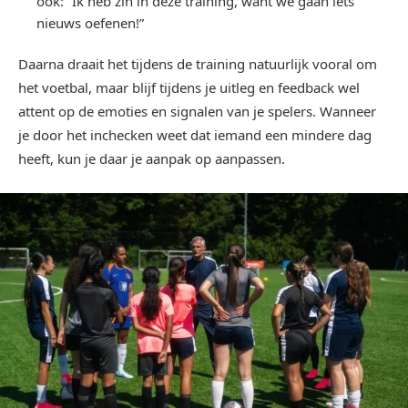
ook: “Ik heb zin in deze training, want we gaan iets
nieuws oefenen!”
Daarna draait het tijdens de training natuurlijk vooral om
het voetbal, maar blijf tijdens je uitleg en feedback wel
attent op de emoties en signalen van je spelers. Wanneer
je door het inchecken weet dat iemand een mindere dag
heeft, kun je daar je aanpak op aanpassen.