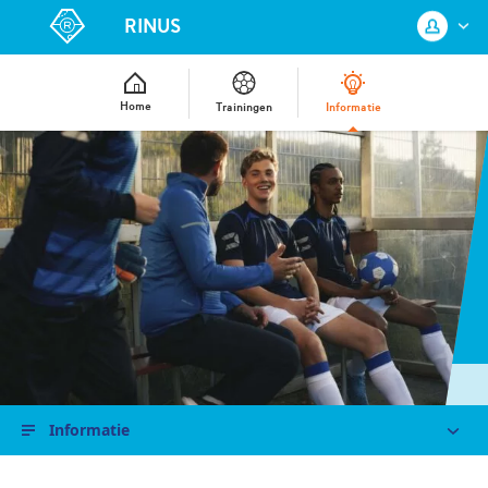
RINUS
Home
Trainingen
Informatie
Log in met je KNVB Account of maak
een nieuw KNVB Account aan.
Inloggen
Registreren
Informatie