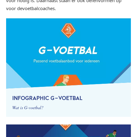
voor nodig is. Daarnaast staan er ook oefenvormen op
voor devoetbalcoaches.
INFOGRAPHIC G-VOETBAL
Wat is G-voetbal?