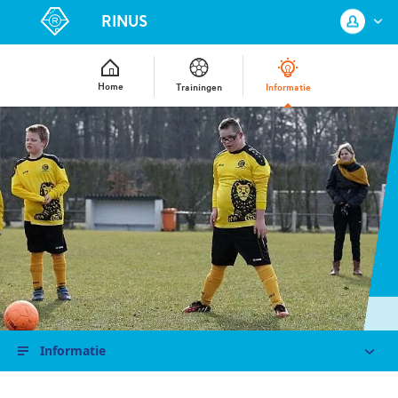
RINUS
Home
Trainingen
Informatie
Log in met je KNVB Account of maak
een nieuw KNVB Account aan.
Inloggen
Registreren
Informatie