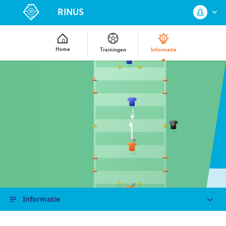
RINUS
Home
Trainingen
Informatie
Log in met je KNVB Account of maak
een nieuw KNVB Account aan.
Inloggen
Registreren
Informatie