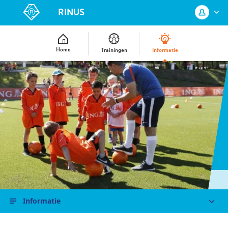
RINUS
Home
Trainingen
Informatie
Log in met je KNVB Account of maak
een nieuw KNVB Account aan.
Inloggen
Registreren
Informatie