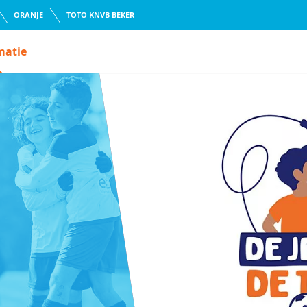
ORANJE
TOTO KNVB BEKER
matie