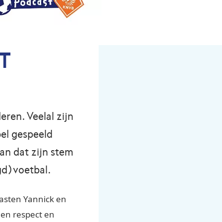
T
ren. Veelal zijn
pel gespeeld
n dat zijn stem
gd)voetbal.
gasten Yannick en
t en respect en