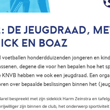
2: DE JEUGDRAAD, ME
ICK EN BOAZ
 voetballen honderdduizenden jongeren en kinde
assenen, degene die voor hen bepalen hoe het s
de KNVB hebben we ook een jeugdraad. Een orgaa
ren over bepaalde beslissingen binnen het (jeu
Marel bespreekt met zijn sidekick Harm Zeinstra en tafel
rijwilliger zijn binnen de club, het onderwerp sportivitei