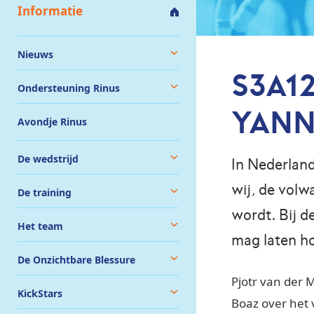
Informatie
Nieuws
S3A1
Ondersteuning Rinus
YANN
Avondje Rinus
De wedstrijd
In Nederland
wij, de volw
De training
wordt. Bij 
Het team
mag laten ho
De Onzichtbare Blessure
Pjotr van der 
KickStars
Boaz over het v