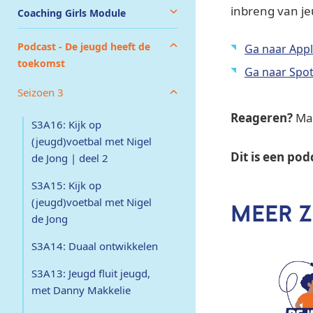
inbreng van je
Coaching Girls Module
Podcast - De jeugd heeft de
Ga naar App
toekomst
Ga naar Spot
Seizoen 3
Reageren?
Ma
S3A16: Kijk op
(jeugd)voetbal met Nigel
Dit is een po
de Jong | deel 2
S3A15: Kijk op
(jeugd)voetbal met Nigel
MEER Z
de Jong
S3A14: Duaal ontwikkelen
S3A13: Jeugd fluit jeugd,
met Danny Makkelie