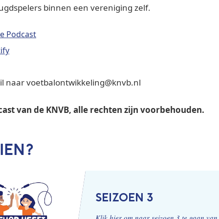
ugdspelers binnen een vereniging zelf.
le Podcast
ify
il naar voetbalontwikkeling@knvb.nl
dcast van de KNVB, alle rechten zijn voorbehouden.
IEN?
SEIZOEN 3
Klik hier om naar seizoen 3 te gaan va