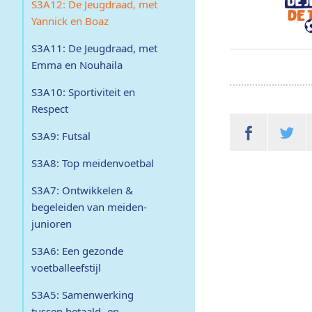
S3A12: De Jeugdraad, met
Yannick en Boaz
S3A11: De Jeugdraad, met
Emma en Nouhaila
S3A10: Sportiviteit en
Respect
S3A9: Futsal
S3A8: Top meidenvoetbal
S3A7: Ontwikkelen &
begeleiden van meiden-
junioren
S3A6: Een gezonde
voetballeefstijl
S3A5: Samenwerking
tussen betaald- en