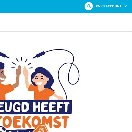
KNVB ACCOUNT
Log in met je KNVB Account of maak
een nieuw KNVB Account aan.
Inloggen
Registreren